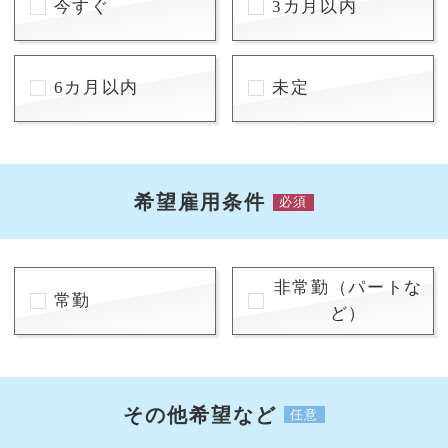
今すぐ
3カ月以内
6カ月以内
未定
希望雇用条件
必須
非常勤（パートな
常勤
ど）
その他希望など
任意