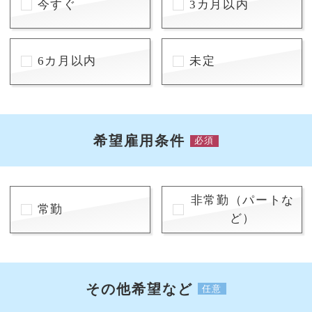
今すぐ
3カ月以内
6カ月以内
未定
希望雇用条件
必須
非常勤（パートな
常勤
ど）
その他希望など
任意