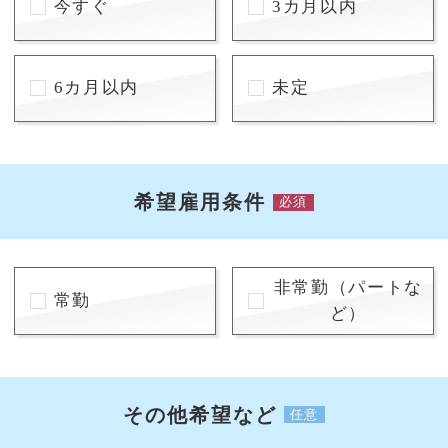
今すぐ
3カ月以内
6カ月以内
未定
希望雇用条件
必須
非常勤（パートな
常勤
ど）
その他希望など
任意