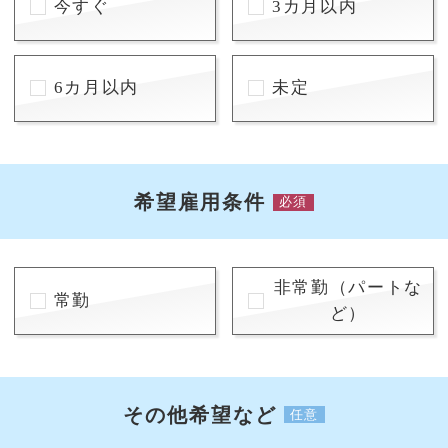
今すぐ
3カ月以内
6カ月以内
未定
希望雇用条件
必須
非常勤（パートな
常勤
ど）
その他希望など
任意