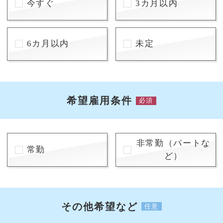
今すぐ
3カ月以内
6カ月以内
未定
希望雇用条件
必須
非常勤（パートな
常勤
ど）
その他希望など
任意