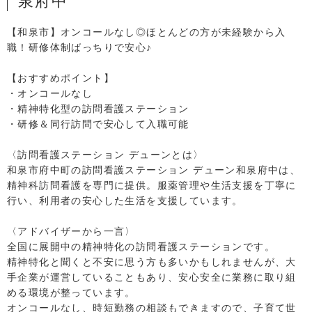
泉府中
【和泉市】オンコールなし◎ほとんどの方が未経験から入
職！研修体制ばっちりで安心♪
【おすすめポイント】
・オンコールなし
・精神特化型の訪問看護ステーション
・研修＆同行訪問で安心して入職可能
〈訪問看護ステーション デューンとは〉
和泉市府中町の訪問看護ステーション デューン和泉府中は、
精神科訪問看護を専門に提供。服薬管理や生活支援を丁寧に
行い、利用者の安心した生活を支援しています。
〈アドバイザーから一言〉
全国に展開中の精神特化の訪問看護ステーションです。
精神特化と聞くと不安に思う方も多いかもしれませんが、大
手企業が運営していることもあり、安心安全に業務に取り組
める環境が整っています。
オンコールなし、時短勤務の相談もできますので、子育て世