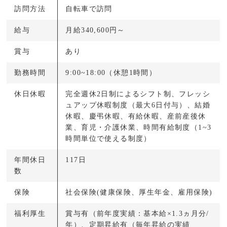
訪問方法
自転車で訪問
給与
月給340,600円～
賞与
あり
勤務時間
9:00~18:00（休憩1時間）
休日休暇
完全週休2日制によるシフト制、フレッシ
ュアップ休暇制度（最大6日付与）、結婚
休暇、慶弔休暇、有給休暇、産前産後休
業、育児・介護休業、時間有給制度（1~3
時間単位で使える制度）
年間休日
117日
数
保険
社会保険(健康保険、厚生年金、雇用保険)
福利厚生
賞与有（前年度実績：基本給×1.3ヵ月分/
年）、定期昇給有（毎年昇給の実績