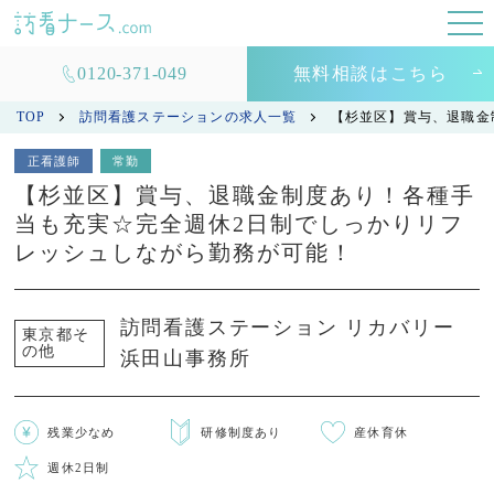
0120-371-049
無料相談はこちら
TOP
訪問看護ステーションの求人一覧
【杉並区】賞与、退職金
正看護師
常勤
【杉並区】賞与、退職金制度あり！各種手
当も充実☆完全週休2日制でしっかりリフ
レッシュしながら勤務が可能！
訪問看護ステーション リカバリー
東京都そ
の他
浜田山事務所
残業少なめ
研修制度あり
産休育休
週休2日制