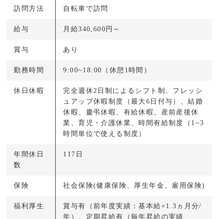
訪問方法
自転車で訪問
給与
月給340,600円～
賞与
あり
勤務時間
9:00~18:00（休憩1時間）
休日休暇
完全週休2日制によるシフト制、フレッシ
ュアップ休暇制度（最大6日付与）、結婚
休暇、慶弔休暇、有給休暇、産前産後休
業、育児・介護休業、時間有給制度（1~3
時間単位で使える制度）
年間休日
117日
数
保険
社会保険(健康保険、厚生年金、雇用保険)
福利厚生
賞与有（前年度実績：基本給×1.3ヵ月分/
年）、定期昇給有（毎年昇給の実績