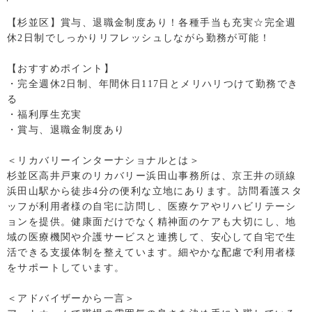
【杉並区】賞与、退職金制度あり！各種手当も充実☆完全週
休2日制でしっかりリフレッシュしながら勤務が可能！
【おすすめポイント】
・完全週休2日制、年間休日117日とメリハリつけて勤務でき
る
・福利厚生充実
・賞与、退職金制度あり
＜リカバリーインターナショナルとは＞
杉並区高井戸東のリカバリー浜田山事務所は、京王井の頭線
浜田山駅から徒歩4分の便利な立地にあります。訪問看護スタ
ッフが利用者様の自宅に訪問し、医療ケアやリハビリテーシ
ョンを提供。健康面だけでなく精神面のケアも大切にし、地
域の医療機関や介護サービスと連携して、安心して自宅で生
活できる支援体制を整えています。細やかな配慮で利用者様
をサポートしています。
＜アドバイザーから一言＞