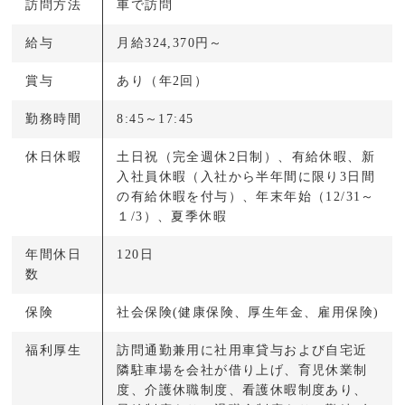
訪問方法
車で訪問
給与
月給324,370円～
賞与
あり（年2回）
勤務時間
8:45～17:45
休日休暇
土日祝（完全週休2日制）、有給休暇、新
入社員休暇（入社から半年間に限り3日間
の有給休暇を付与）、年末年始（12/31～
１/3）、夏季休暇
年間休日
120日
数
保険
社会保険(健康保険、厚生年金、雇用保険)
福利厚生
訪問通勤兼用に社用車貸与および自宅近
隣駐車場を会社が借り上げ、育児休業制
度、介護休職制度、看護休暇制度あり、