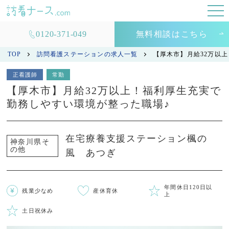
0120-371-049
無料相談はこちら
TOP
訪問看護ステーションの求人一覧
【厚木市】月給32万以
正看護師
常勤
【厚木市】月給32万以上！福利厚生充実で
勤務しやすい環境が整った職場♪
在宅療養支援ステーション楓の
神奈川県そ
の他
風 あつぎ
年間休日120日以
残業少なめ
産休育休
上
土日祝休み