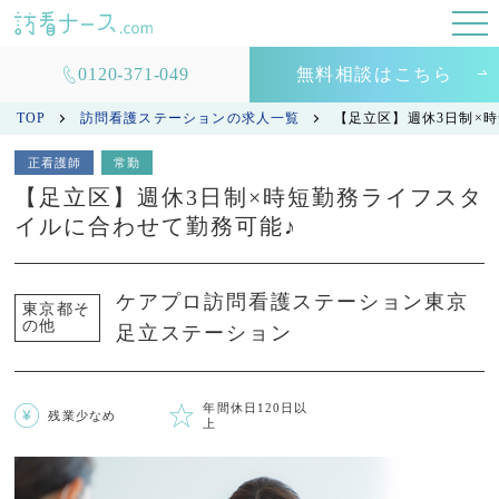
0120-371-049
無料相談はこちら
TOP
訪問看護ステーションの求人一覧
【足立区】週休3日制×
正看護師
常勤
【足立区】週休3日制×時短勤務ライフスタ
イルに合わせて勤務可能♪
ケアプロ訪問看護ステーション東京
東京都そ
の他
足立ステーション
年間休日120日以
残業少なめ
上