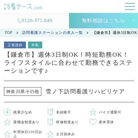
0120-371-049
無料相談はこちら
TOP
訪問看護ステーションの求人一覧
【鎌倉市】週休3日制O
正看護師
常勤
【鎌倉市】週休3日制OK！時短勤務OK！
ライフスタイルに合わせて勤務できるステ
ーションです♪
雪ノ下訪問看護リハビリケア
神奈川県その他
残業少なめ
未経験可
バイク通勤可
退職金制度あり
研修制度あり
産休育休
年間休日120日以
土日祝休み
上