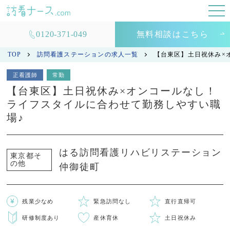
0120-371-049
無料相談はこちら
TOP
訪問看護ステーションの求人一覧
【台東区】土日祝休み×
正看護師
常勤
【台東区】土日祝休み×オンコールなし！
ライフスタイルに合わせて勤務しやすい職
場♪
はる訪問看護リハビリステーション
東京都そ
の他
仲御徒町
残業少なめ
緊急訪問なし
直行直帰可
研修制度あり
産休育休
土日祝休み