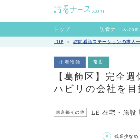
トップ
訪看ナース.co
TOP
訪問看護ステーションの求人
正看護師
常勤
【葛飾区】完全週
ハビリの会社を目
LE 在宅・施
東京都その他
残業少なめ