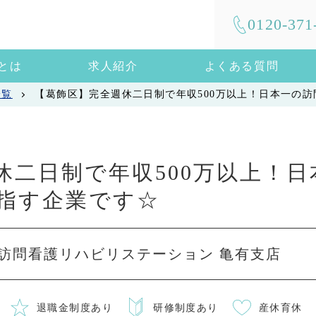
0120-371
mとは
求人紹介
よくある質問
一覧
【葛飾区】完全週休二日制で年収500万以上！日本一の
休二日制で年収500万以上！
指す企業です☆
設 訪問看護リハビリステーション 亀有支店
退職金制度あり
研修制度あり
産休育休