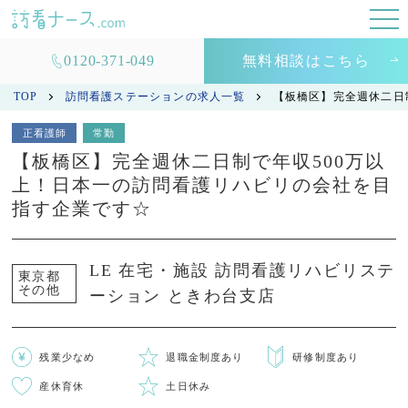
0120-371-049
無料相談はこちら
TOP
訪問看護ステーションの求人一覧
【板橋区】完全週休二日
正看護師
常勤
【板橋区】完全週休二日制で年収500万以
上！日本一の訪問看護リハビリの会社を目
指す企業です☆
LE 在宅・施設 訪問看護リハビリステ
東京都
その他
ーション ときわ台支店
残業少なめ
退職金制度あり
研修制度あり
産休育休
土日休み