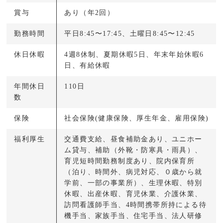
賞与
あり（年2回）
勤務時間
平日8:45〜17:45、土曜日8:45〜12:45
休日休暇
4週8休制、夏期休暇5日、年末年始休暇6
日、有給休暇
年間休日
110日
数
保険
社会保険(健康保険、厚生年金、雇用保険)
福利厚生
交通費支給、昼⾷補助金あり、ユニホー
ム貸与、補助（外靴・防寒具・雨具）、
育児短時間勤務制度あり、院内保育所
（泊り、時間外、病児対応、０歳から就
学前、⼀部の事業所）、生理休暇、特別
休暇、出産休暇、育児休業、介護休業、
訪問看護師手当、4時間携帯所持による待
機手当、家族手当、住宅手当、法⼈研修