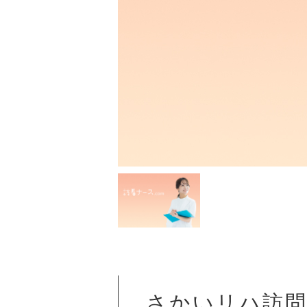
さかいリハ訪問