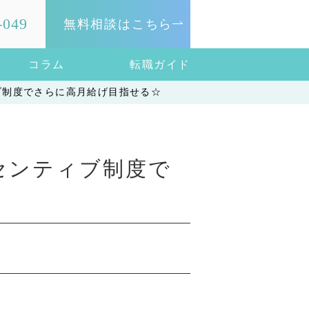
-049
無料相談はこちら
コラム
転職ガイド
ブ制度でさらに高月給げ目指せる☆
センティブ制度で