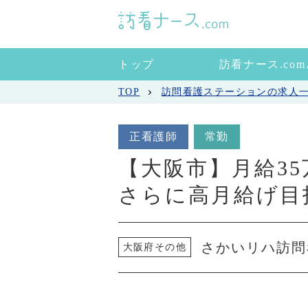
トップ
訪看ナース.co
TOP
訪問看護ステーションの求人
正看護師
常勤
【大阪市】月給3
さらに高月給げ目
さかいリハ訪問
大阪府その他