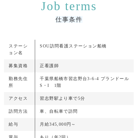
仕事条件
ステーシ
SOU訪問看護ステーション船橋
ョン名
募集資格
正看護師
勤務先住
千葉県船橋市習志野台3-6-4 プランドール
所
S・I 1階
アクセス
習志野駅より車で5分
訪問方法
車、自転車で訪問
給与
月給345,000円～
賞与
あり（年2回）