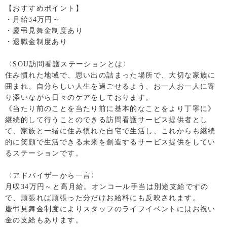
【おすすめポイント】
・月給34万円～
・慶弔見舞金制度あり
・退職金制度あり
〈SOU訪問看護ステーションとは〉
住み慣れた地域で、思い出の詰まった場所で、大切な家族に
囲まれ、自分らしい人生を過ごせるよう、お一人お一人に寄
り添いながら日々のケアをしております。
《当たり前のことを当たり前に基本的なことをより丁寧に》
継続的して行うことのできる訪問看護サービス提供者とし
て、家族と一緒に住み慣れた自宅で生活し、これからも継続
的に笑顔で生活できる未来を創造するサービス提供をしてい
るステーションです。
〈アドバイザーから一言〉
月収34万円～と高月給。オンコール手当は別途支給ですの
で、頑張れば頑張った分だけお給料にも反映されます。
慶弔見舞金制度によりスタッフのライフイベントにはお祝い
金の支給もあります。