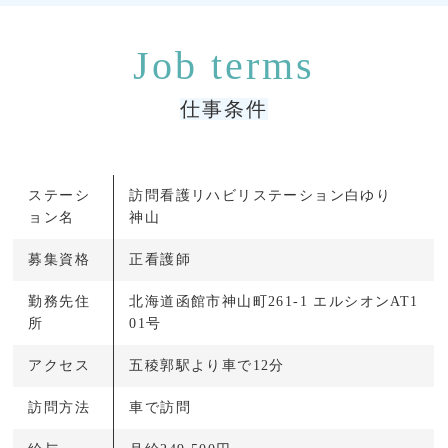
仕事条件
ステーシ
訪問看護リハビリステーション白ゆり
ョン名
神山
募集資格
正看護師
勤務先住
北海道函館市神山町261-1 エルシオンAT1
所
01号
アクセス
五稜郭駅より車で12分
訪問方法
車で訪問