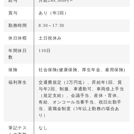
給与
月給249,500円～
賞与
あり（年2回）
勤務時間
8:30～17:30
休日休暇
土日祝休み
年間休日
110日
数
保険
社会保険(健康保険、厚生年金、雇用保険)
福利厚生
交通費規定（2万円迄）、昇給年1回、賞
与年2回、制服、車通勤可、車両借上手当
（規定支給）、会議手当、産休・育休、
有給、オンコール当番手当、祝日出勤手
当、退職金制度（5年以上勤務の場合あ
り）
筆記テス
なし