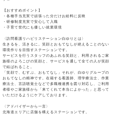
【おすすめポイント】
・各種手当充実で頑張った分だけお給料に反映
・研修制度充実で安心して入職
・子育て世代にも優しい就業環境
〈訪問看護リハビリステーション白ゆりとは〉
生きるを、活きるに。笑顔とおもてなしが絶えることのない
環境作りを目指すステーションです。
サービスを行うスタッフのあふれる笑顔と、利用されるご家
族様のよろこびの笑顔と、サービスを通して全ての人が笑顔
で結ばれること。
「笑顔で、むすぶ、おもてなし」それが、白ゆりグループの
おもてなしの精神です。在籍する看護師、理学療法士、作業
療法士、言語聴覚士などで多職種連携を図り対応し、ご利用
者様やご家族様から「来てくれて本当によかった」と思って
いただけるようにケアしております。
〈アドバイザーから一言〉
北海道エリアに店舗を構えるステーションです。