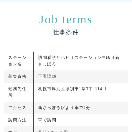
仕事条件
ステーシ
訪問看護リハビリステーション白ゆり新
ョン名
さっぽろ
募集資格
正看護師
勤務先住
札幌市厚別区厚別東1条3丁目14-1
所
アクセス
新さっぽろ駅より車で4分
訪問方法
車で訪問