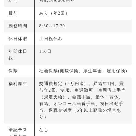
給与
月給249,500円～
賞与
あり（年2回）
勤務時間
8:30～17:30
休日休暇
土日祝休み
年間休日
110日
数
保険
社会保険(健康保険、厚生年金、雇用保険)
福利厚生
交通費規定（2万円迄）、昇給年1回、賞
与年2回、制服、車通勤可、車両借上手当
（規定支給）、会議手当、産休・育休、
有給、オンコール当番手当、祝日出勤手
当、退職金制度（5年以上勤務の場合あ
り）
筆記テス
なし