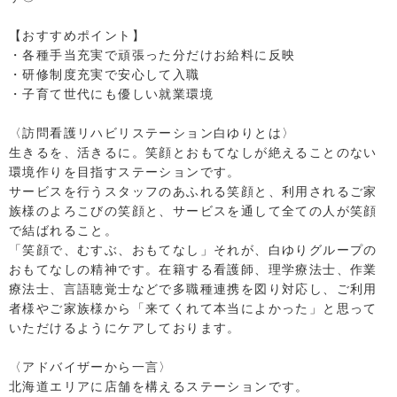
【おすすめポイント】
・各種手当充実で頑張った分だけお給料に反映
・研修制度充実で安心して入職
・子育て世代にも優しい就業環境
〈訪問看護リハビリステーション白ゆりとは〉
生きるを、活きるに。笑顔とおもてなしが絶えることのない
環境作りを目指すステーションです。
サービスを行うスタッフのあふれる笑顔と、利用されるご家
族様のよろこびの笑顔と、サービスを通して全ての人が笑顔
で結ばれること。
「笑顔で、むすぶ、おもてなし」それが、白ゆりグループの
おもてなしの精神です。在籍する看護師、理学療法士、作業
療法士、言語聴覚士などで多職種連携を図り対応し、ご利用
者様やご家族様から「来てくれて本当によかった」と思って
いただけるようにケアしております。
〈アドバイザーから一言〉
北海道エリアに店舗を構えるステーションです。