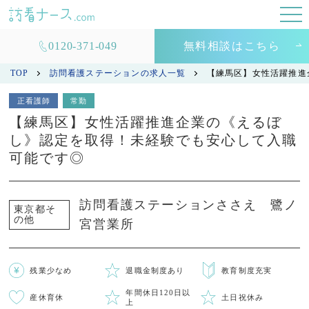
0120-371-049
無料相談はこちら
TOP
訪問看護ステーションの求人一覧
【練馬区】女性活躍推進
正看護師
常勤
【練馬区】女性活躍推進企業の《えるぼ
し》認定を取得！未経験でも安心して入職
可能です◎
訪問看護ステーションささえ 鷺ノ
東京都そ
の他
宮営業所
残業少なめ
退職金制度あり
教育制度充実
年間休日120日以
産休育休
土日祝休み
上