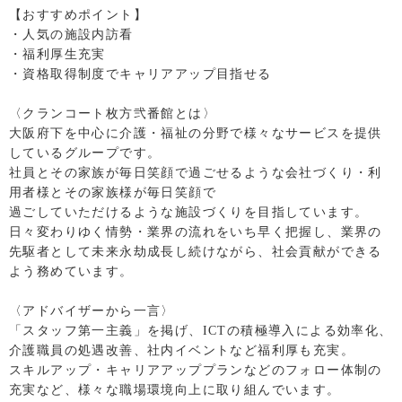
【おすすめポイント】
・人気の施設内訪看
・福利厚生充実
・資格取得制度でキャリアアップ目指せる
〈クランコート枚方弐番館とは〉
大阪府下を中心に介護・福祉の分野で様々なサービスを提供
しているグループです。
社員とその家族が毎日笑顔で過ごせるような会社づくり・利
用者様とその家族様が毎日笑顔で
過ごしていただけるような施設づくりを目指しています。
日々変わりゆく情勢・業界の流れをいち早く把握し、業界の
先駆者として未来永劫成長し続けながら、社会貢献ができる
よう務めています。
〈アドバイザーから一言〉
「スタッフ第一主義」を掲げ、ICTの積極導入による効率化、
介護職員の処遇改善、社内イベントなど福利厚も充実。
スキルアップ・キャリアアッププランなどのフォロー体制の
充実など、様々な職場環境向上に取り組んでいます。