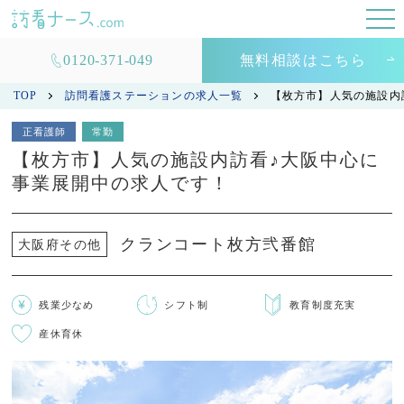
0120-371-049
無料相談はこちら
TOP
訪問看護ステーションの求人一覧
【枚方市】人気の施設内
正看護師
常勤
【枚方市】人気の施設内訪看♪大阪中心に
事業展開中の求人です！
クランコート枚方弐番館
大阪府その他
残業少なめ
シフト制
教育制度充実
産休育休