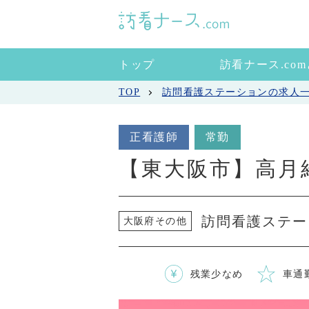
トップ
訪看ナース.co
TOP
訪問看護ステーションの求人
正看護師
常勤
【東大阪市】高月
訪問看護ステー
大阪府その他
残業少なめ
車通