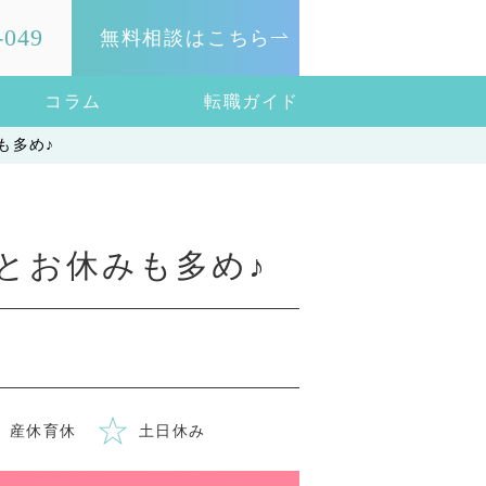
-049
無料相談はこちら
コラム
転職ガイド
も多め♪
とお休みも多め♪
産休育休
土日休み