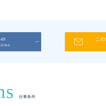
049
この
日祝日休み
仕事条件