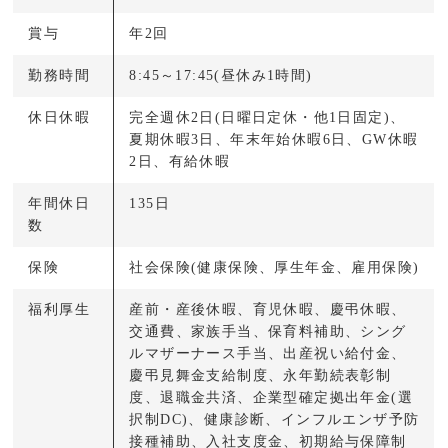
賞与
年2回
勤務時間
8:45～17:45(昼休み1時間)
休日休暇
完全週休2日(日曜日定休・他1日固定)、
夏期休暇3日、年末年始休暇6日、GW休暇
2日、有給休暇
年間休日
135日
数
保険
社会保険(健康保険、厚生年金、雇用保険)
福利厚生
産前・産後休暇、育児休暇、慶弔休暇、
交通費、家族手当、保育料補助、シング
ルマザーナース手当、出産祝い給付金、
慶弔見舞金支給制度、永年勤続表彰制
度、退職金共済、企業型確定拠出年金(選
択制DC)、健康診断、インフルエンザ予防
接種補助、入社支度金、初期給与保障制