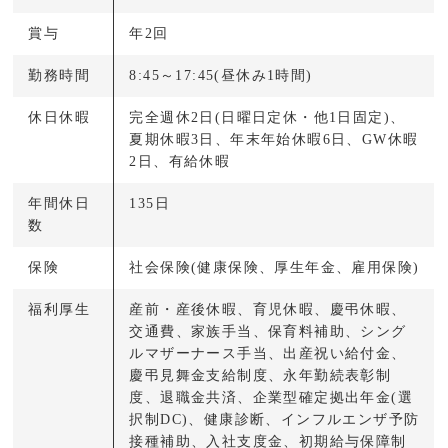
賞与
年2回
勤務時間
8:45～17:45(昼休み1時間)
休日休暇
完全週休2日(日曜日定休・他1日固定)、
夏期休暇3日、年末年始休暇6日、GW休暇
2日、有給休暇
年間休日
135日
数
保険
社会保険(健康保険、厚生年金、雇用保険)
福利厚生
産前・産後休暇、育児休暇、慶弔休暇、
交通費、家族手当、保育料補助、シング
ルマザーナース手当、出産祝い給付金、
慶弔見舞金支給制度、永年勤続表彰制
度、退職金共済、企業型確定拠出年金(選
択制DC)、健康診断、インフルエンザ予防
接種補助、入社支度金、初期給与保障制