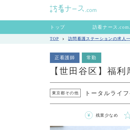
トップ
訪看ナース.co
TOP
訪問看護ステーションの求人
正看護師
常勤
【世田谷区】福利
トータルライフ
東京都その他
残業少なめ