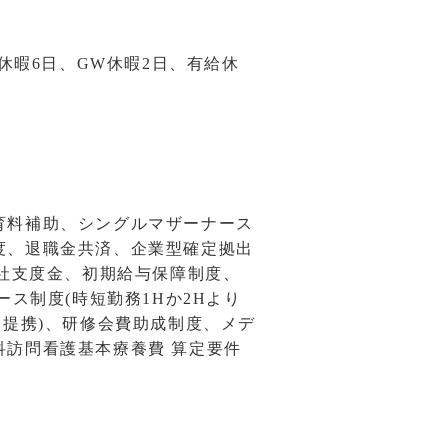
休暇6日、GW休暇2日、有給休
育料補助、シングルマザーナース
度、退職金共済、企業型確定拠出
入社支度金、初期給与保障制度、
ス制度(時短勤務1Hか2Hより
と提携)、研修会費助成制度、メデ
訪問看護基本療養費 算定要件