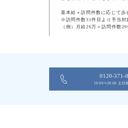
基本給＋訪問件数に応じて歩
※訪問件数31件目より手当対
（例）月給26万＋訪問件数29件分
0120-371-
10:00〜20:00 土