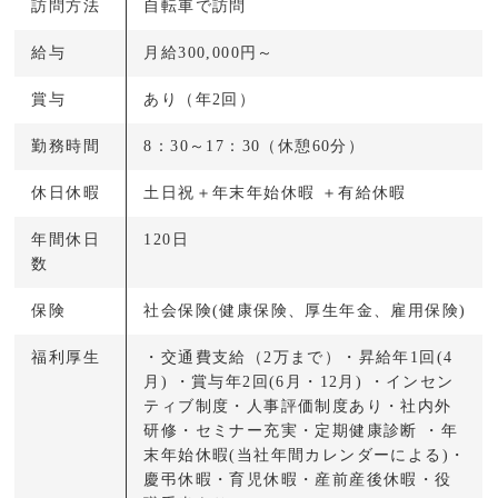
訪問方法
自転車で訪問
給与
月給300,000円～
賞与
あり（年2回）
勤務時間
8：30～17：30（休憩60分）
休日休暇
土日祝＋年末年始休暇 ＋有給休暇
年間休日
120日
数
保険
社会保険(健康保険、厚生年金、雇用保険)
福利厚生
・交通費支給（2万まで）・昇給年1回(4
月) ・賞与年2回(6月・12月) ・インセン
ティブ制度・人事評価制度あり・社内外
研修・セミナー充実・定期健康診断 ・年
末年始休暇(当社年間カレンダーによる)・
慶弔休暇・育児休暇・産前産後休暇・役