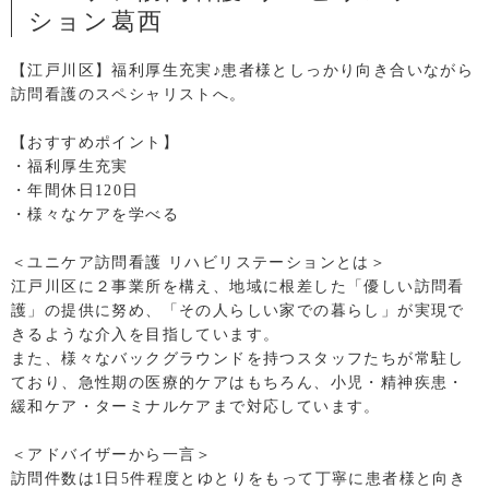
ション葛西
【江戸川区】福利厚生充実♪患者様としっかり向き合いながら
訪問看護のスペシャリストへ。
【おすすめポイント】
・福利厚生充実
・年間休日120日
・様々なケアを学べる
＜ユニケア訪問看護 リハビリステーションとは＞
江戸川区に２事業所を構え、地域に根差した「優しい訪問看
護」の提供に努め、「その人らしい家での暮らし」が実現で
きるような介入を目指しています。
また、様々なバックグラウンドを持つスタッフたちが常駐し
ており、急性期の医療的ケアはもちろん、小児・精神疾患・
緩和ケア・ターミナルケアまで対応しています。
＜アドバイザーから一言＞
訪問件数は1日5件程度とゆとりをもって丁寧に患者様と向き