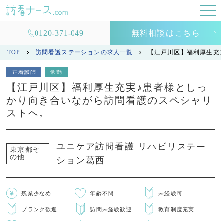
0120-371-049
無料相談はこちら
TOP
訪問看護ステーションの求人一覧
【江戸川区】福利厚生充
正看護師
常勤
【江戸川区】福利厚生充実♪患者様としっ
かり向き合いながら訪問看護のスペシャリ
ストへ。
ユニケア訪問看護 リハビリステー
東京都そ
の他
ション葛西
残業少なめ
年齢不問
未経験可
ブランク歓迎
訪問未経験歓迎
教育制度充実