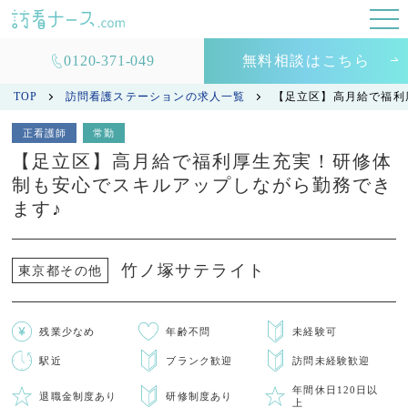
0120-371-049
無料相談はこちら
TOP
訪問看護ステーションの求人一覧
【足立区】高月給で福利
正看護師
常勤
【足立区】高月給で福利厚生充実！研修体
制も安心でスキルアップしながら勤務でき
ます♪
竹ノ塚サテライト
東京都その他
残業少なめ
年齢不問
未経験可
駅近
ブランク歓迎
訪問未経験歓迎
年間休日120日以
退職金制度あり
研修制度あり
上