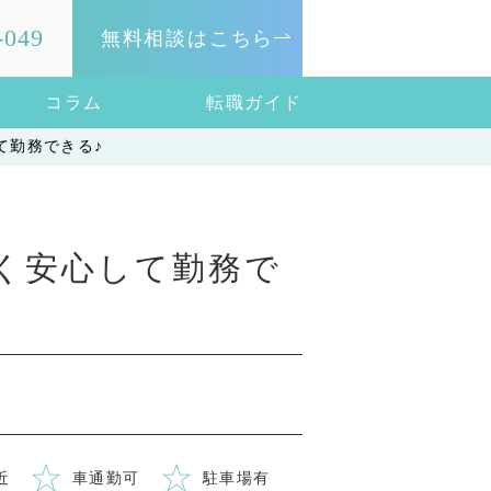
-049
無料相談はこちら
コラム
転職ガイド
て勤務できる♪
く安心して勤務で
近
車通勤可
駐車場有