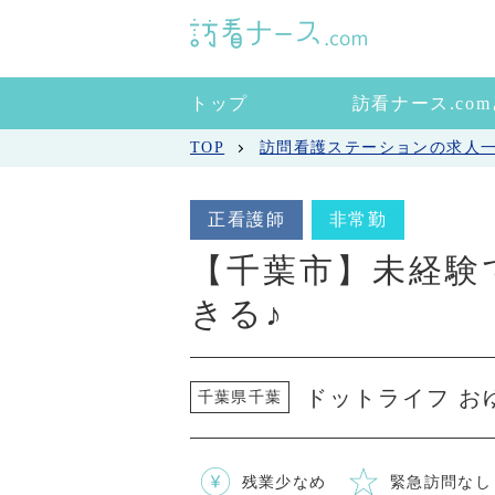
トップ
訪看ナース.co
TOP
訪問看護ステーションの求人
正看護師
非常勤
【千葉市】未経験
きる♪
ドットライフ お
千葉県千葉
残業少なめ
緊急訪問なし