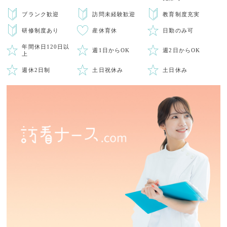
ブランク歓迎
訪問未経験歓迎
教育制度充実
研修制度あり
産休育休
日勤のみ可
年間休日120日以
週1日からOK
週2日からOK
上
週休2日制
土日祝休み
土日休み