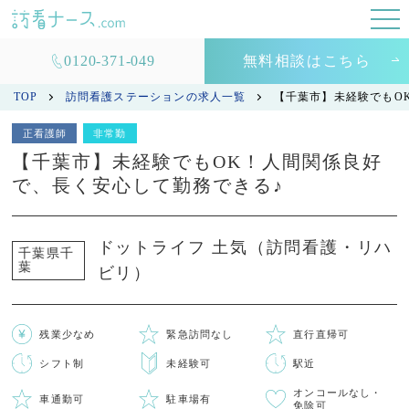
0120-371-049
無料相談はこちら
TOP
訪問看護ステーションの求人一覧
【千葉市】未経験でもO
正看護師
非常勤
【千葉市】未経験でもOK！人間関係良好
で、長く安心して勤務できる♪
ドットライフ 土気（訪問看護・リハ
千葉県千
葉
ビリ）
残業少なめ
緊急訪問なし
直行直帰可
シフト制
未経験可
駅近
オンコールなし・
車通勤可
駐車場有
免除可