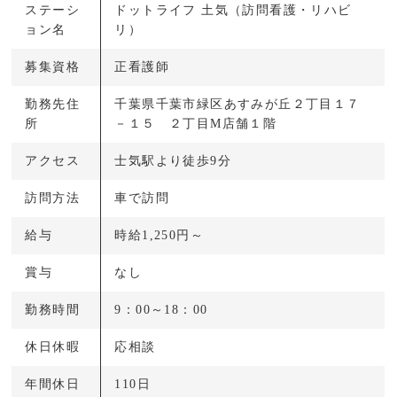
ステーシ
ドットライフ 土気（訪問看護・リハビ
ョン名
リ）
募集資格
正看護師
勤務先住
千葉県千葉市緑区あすみが丘２丁目１７
所
－１５ ２丁目M店舗１階
アクセス
士気駅より徒歩9分
訪問方法
車で訪問
給与
時給1,250円～
賞与
なし
勤務時間
9：00～18：00
休日休暇
応相談
年間休日
110日