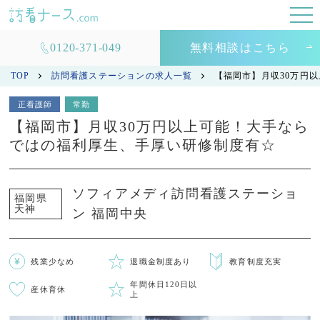
0120-371-049
無料相談はこちら
TOP
訪問看護ステーションの求人一覧
【福岡市】月収30万円
正看護師
常勤
【福岡市】月収30万円以上可能！大手なら
ではの福利厚生、手厚い研修制度有☆
ソフィアメディ訪問看護ステーショ
福岡県
天神
ン 福岡中央
残業少なめ
退職金制度あり
教育制度充実
年間休日120日以
産休育休
上