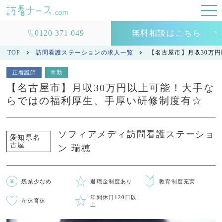
0120-371-049
無料相談はこちら
TOP
訪問看護ステーションの求人一覧
【名古屋市】月収30万
正看護師
常勤
【名古屋市】月収30万円以上可能！大手な
らではの福利厚生、手厚い研修制度有☆
ソフィアメディ訪問看護ステーショ
愛知県名
古屋
ン 瑞穂
残業少なめ
退職金制度あり
教育制度充実
年間休日120日以
産休育休
上