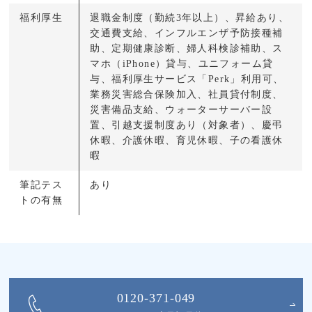
福利厚生
退職金制度（勤続3年以上）、昇給あり、
交通費支給、インフルエンザ予防接種補
助、定期健康診断、婦人科検診補助、ス
マホ（iPhone）貸与、ユニフォーム貸
与、福利厚生サービス「Perk」利用可、
業務災害総合保険加入、社員貸付制度、
災害備品支給、ウォーターサーバー設
置、引越支援制度あり（対象者）、慶弔
休暇、介護休暇、育児休暇、子の看護休
暇
筆記テス
あり
トの有無
0120-371-049