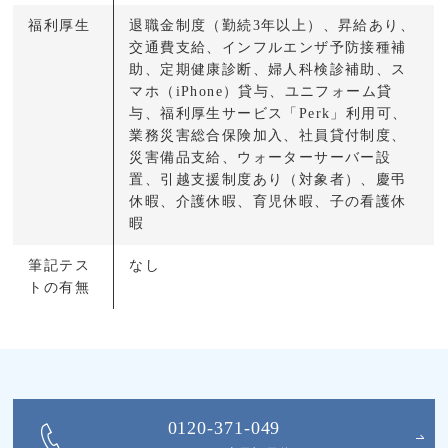
福利厚生
退職金制度（勤続3年以上）、昇給あり、
交通費支給、インフルエンザ予防接種補
助、定期健康診断、婦人科検診補助、ス
マホ（iPhone）貸与、ユニフォーム貸
与、福利厚生サービス「Perk」利用可、
業務災害総合保険加入、社員貸付制度、
災害備品支給、ウォーターサーバー設
置、引越支援制度あり（対象者）、慶弔
休暇、介護休暇、育児休暇、子の看護休
暇
筆記テス
なし
トの有無
0120-371-049