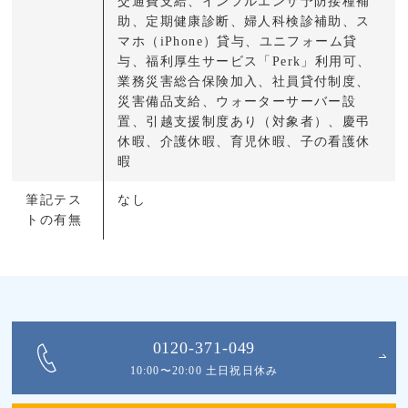
交通費支給、インフルエンザ予防接種補
助、定期健康診断、婦人科検診補助、ス
マホ（iPhone）貸与、ユニフォーム貸
与、福利厚生サービス「Perk」利用可、
業務災害総合保険加入、社員貸付制度、
災害備品支給、ウォーターサーバー設
置、引越支援制度あり（対象者）、慶弔
休暇、介護休暇、育児休暇、子の看護休
暇
筆記テス
なし
トの有無
0120-371-049
10:00〜20:00 土日祝日休み