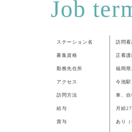
ステーション名
訪問看
募集資格
正看護
勤務先住所
福岡県北
アクセス
今池駅
訪問方法
車、自
給与
月給27
賞与
あり（