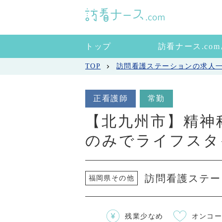
トップ
訪看ナース.co
TOP
訪問看護ステーションの求人
正看護師
常勤
【北九州市】精神
のみでライフスタ
訪問看護ステー
福岡県その他
残業少なめ
オンコ