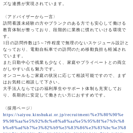
ズな連携が実現されています。
〈アドバイザーから一言〉
訪問看護未経験の方やブランクのある方でも安心して働ける
教育体制が整っており、段階的に業務に慣れていける環境で
す。
1日の訪問件数は5～7件程度で無理のないスケジュール設計と
なっており、電動自転車での訪問のため移動負担も軽減され
ています。
また日勤中心で残業も少なく、家庭やプライベートとの両立
がしやすい点も魅力です。
オンコールもご家庭の状況に応じて相談可能ですので、まず
はお気軽に相談して下さい。
大手法人ならではの福利厚生やサポート体制も充実してお
り、長期的に安定して働きたい方におすすめです。
〈採用ページ〉
https://saiyou.kinshukai.or.jp/recruitment/%e3%80%90%e
9%98%aa%e5%92%8c%e8%a8%aa%e5%95%8f%e7%9c%8
b%e8%ad%b7%e3%82%b9%e3%83%86%e3%83%bc%e3%8