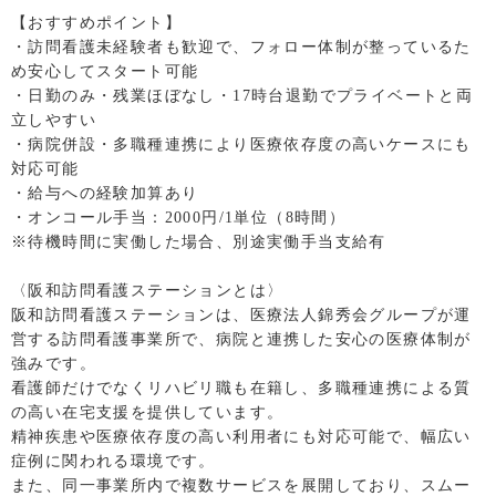
【おすすめポイント】
・訪問看護未経験者も歓迎で、フォロー体制が整っているた
め安心してスタート可能
・日勤のみ・残業ほぼなし・17時台退勤でプライベートと両
立しやすい
・病院併設・多職種連携により医療依存度の高いケースにも
対応可能
・給与への経験加算あり
・オンコール手当：2000円/1単位（8時間）
※待機時間に実働した場合、別途実働手当支給有
〈阪和訪問看護ステーションとは〉
阪和訪問看護ステーションは、医療法人錦秀会グループが運
営する訪問看護事業所で、病院と連携した安心の医療体制が
強みです。
看護師だけでなくリハビリ職も在籍し、多職種連携による質
の高い在宅支援を提供しています。
精神疾患や医療依存度の高い利用者にも対応可能で、幅広い
症例に関われる環境です。
また、同一事業所内で複数サービスを展開しており、スムー