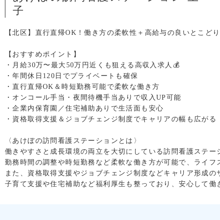
子
【北区】直行直帰OK！働き方の柔軟性＋高給与の良いとこどり
【おすすめポイント】

・月給30万〜最大50万円近くも狙える高収入求人💰

・年間休日120日でプライベートも確保

・直行直帰OK＆時短勤務可能で柔軟な働き方

・オンコール手当・夜間待機手当ありで収入UP可能

・企業内保育園／住宅補助ありで生活面も安心

・資格取得支援＆ジョブチェンジ制度でキャリアの幅も広がる

〈あけぼの訪問看護ステーションとは〉

働きやすさと成長環境の両立を大切にしている訪問看護ステーシ
勤務時間の調整や時短勤務など柔軟な働き方が可能で、ライフ
また、資格取得支援やジョブチェンジ制度などキャリア形成の
子育て支援や住宅補助など福利厚生も整っており、安心して働