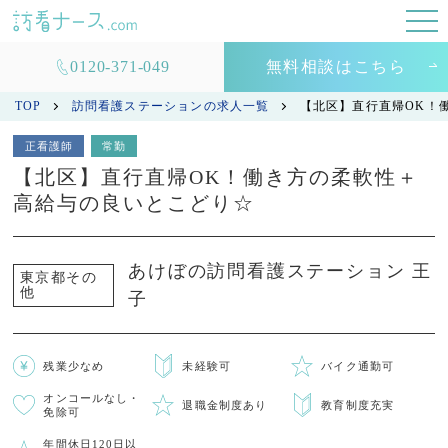
0120-371-049
無料相談はこちら
TOP
訪問看護ステーションの求人一覧
【北区】直行直帰OK！
正看護師
常勤
【北区】直行直帰OK！働き方の柔軟性＋
高給与の良いとこどり☆
あけぼの訪問看護ステーション 王
東京都その
他
子
残業少なめ
未経験可
バイク通勤可
オンコールなし・
退職金制度あり
教育制度充実
免除可
年間休日120日以