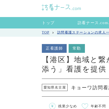
トップ
訪看ナース.co
TOP
訪問看護ステーションの求人
正看護師
常勤
【港区】地域と繋
添う」看護を提供
キョーワ訪問看
愛知県名古屋
残業少なめ
年齢不問